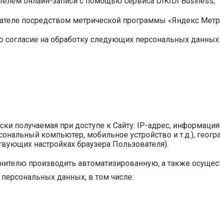
елем онлайн-записи с помощью сервиса DIKIDI Business;
ателе посредством метрической программы «Яндекс Метр
ю согласие на обработку следующих персональных данных
ски получаемая при доступе к Сайту: IP-адрес, информация
рсональный компьютер, мобильное устройство и т.д.), геогр
ствующих настройках браузера Пользователя).
лнителю производить автоматизированную, а также осуще
 персональных данных, в том числе: