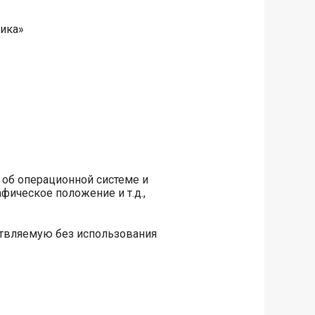
ика»
:
 об операционной системе и
афическое положение и т.д.,
ствляемую без использования