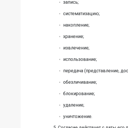
запись;
систематизацию;
накопление;
хранение;
извлечение;
использование;
передача (представление, дос
обезличивание;
блокирование;
удаление;
уничтожение.
5. Согласие действует с даты ег