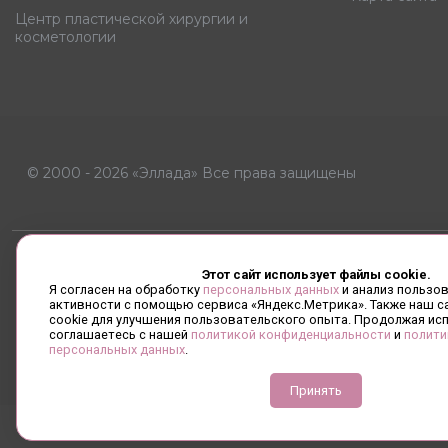
Центр пластической хирургии и
косметологии
© 2000 - 2026 «Эллада» Все права защищены
Сводна
Этот сайт использует файлы cookie.
Я согласен на обработку
персональных данных
и анализ пользо
активности с помощью сервиса «Яндекс.Метрика». Также наш с
cookie для улучшения пользовательского опыта. Продолжая ис
соглашаетесь с нашей
политикой конфиденциальности
и
полити
Лицензия на осуществление медицинской деятельност
персональных данных
.
Принять