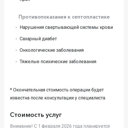
Противопоказания к септопластике
Нарушения свертывающей системы крови
Сахарный диабет
Онкологические заболевания
Тяжелые психические заболевания
* Окончательная стоимость операции будет
известна после консультации у специалиста.
Записаться
Записаться
Записаться
на консультацию
Записаться
Стоимость услуг
на консультацию
на консультацию
на консультацию
Вы можете по телефону
Вы можете по телефону
Вы можете по телефону
Внимание! С 1 февраля 2026 года планируется