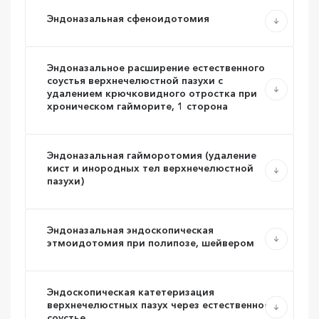
Эндоназальная сфеноидотомия
Эндоназальное расширение естественного
соустья верхнечелюстной пазухи с
удалением крючковидного отростка при
хроническом гайморите, 1 сторона
Эндоназальная гайморотомия (удаление
кист и инородных тел верхнечелюстной
пазухи)
Эндоназальная эндоскопическая
этмоидотомия при полипозе, шейвером
Эндоскопическая катетеризация
верхнечелюстных пазух через естественное
соустье