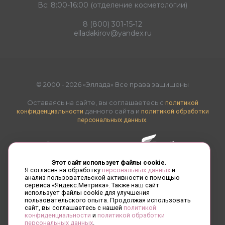
Вс: 8:00-16:00 (отделение косметологии)
8 (800) 301-15-12
elladakirov@yandex.ru
© 2000 - 2026 «Эллада» Все права защищены
Оставаясь на сайте, вы соглашаетесь с
политикой
данного сайта и
конфиденциальности
политикой обработки
.
персональных данных
Создание и продвижение -
Этот сайт использует файлы cookie.
Я согласен на обработку
персональных данных
и
анализ пользовательской активности с помощью
сервиса «Яндекс.Метрика». Также наш сайт
Сводная ведомость результатов проведения специальной
использует файлы cookie для улучшения
оценки условий труда
пользовательского опыта. Продолжая использовать
сайт, вы соглашаетесь с нашей
политикой
конфиденциальности
и
политикой обработки
персональных данных
.