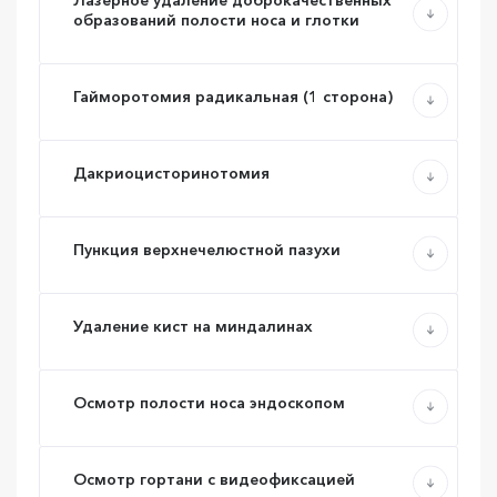
Лазерное удаление доброкачественных
Антон
Галина
образований полости носа и глотки
Александрович
Николаевна
Отоларинголог
Отоларинголог
Гайморотомия радикальная (1 сторона)
Дакриоцисторинотомия
Пункция верхнечелюстной пазухи
Удаление кист на миндалинах
Осмотр полости носа эндоскопом
Осмотр гортани с видеофиксацией