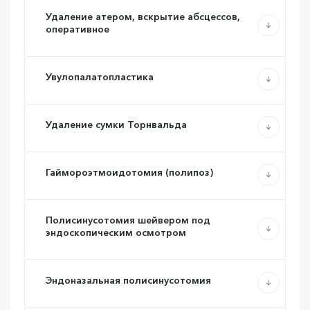
Удаление атером, вскрытие абсцессов,
оперативное
Увулопалатопластика
Удаление сумки Торнвальда
Гаймороэтмоидотомия (полипоз)
Полисинусотомия шейвером под
эндоскопическим осмотром
Эндоназальная полисинусотомия