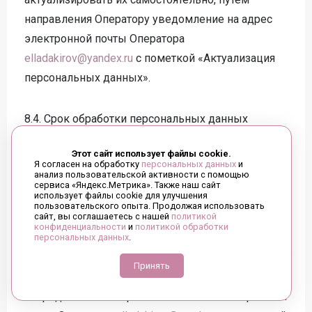
направления Оператору уведомление на адрес
электронной почты Оператора
elladakirov@yandex.ru
с пометкой «Актуализация
персональных данных».
8.4. Срок обработки персональных данных
определяется достижением целей, для которых
Этот сайт использует файлы cookie.
были собраны персональные данные, если иной
Я согласен на обработку
персональных данных
и
анализ пользовательской активности с помощью
срок не предусмотрен договором или
сервиса «Яндекс.Метрика». Также наш сайт
действующим законодательством.
использует файлы cookie для улучшения
пользовательского опыта. Продолжая использовать
сайт, вы соглашаетесь с нашей
политикой
конфиденциальности
и
политикой обработки
Пользователь может в любой момент отозвать
персональных данных
.
свое согласие на обработку персональных
Принять
данных, направив Оператору уведомление
посредством электронной почты на электронный