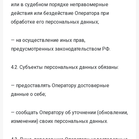
на консультацию
на консультацию
на консультацию
или в судебном порядке неправомерные
Вы можете по телефону
Вы можете по телефону
Вы можете по телефону
действия или бездействие Оператора при
Вы можете по телефону
+7 (8332) 20-57-42
8 (800) 301-15-12
8 (800) 301-15-12
обработке его персональных данных;
8 (800) 301-15-12
+7 (8332) 38-60-90
Доб. 1 - хирургия
Доб. 1 - хирургия
+7 (8332) 38-90-21
Доб. 1 - хирургия
— на осуществление иных прав,
Доб. 2 - косметология
Отделение хирургии
Доб. 2 - косметология
Доб. 2 - косметология
предусмотренных законодательством РФ.
47-50-30
4.2. Субъекты персональных данных обязаны:
— предоставлять Оператору достоверные
данные о себе;
— сообщать Оператору об уточнении (обновлении,
изменении) своих персональных данных.