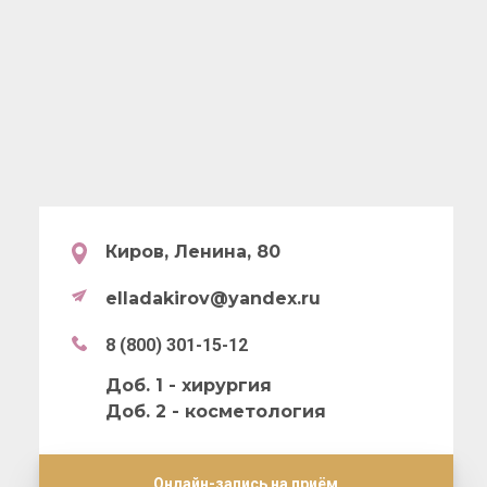
Киров, Ленина, 80
elladakirov@yandex.ru
8 (800) 301-15-12
Доб. 1 - хирургия
Записаться
Записаться
Записаться
Доб. 2 - косметология
на консультацию
Записаться
на консультацию
на консультацию
на консультацию
Вы можете по телефону
Вы можете по телефону
Вы можете по телефону
Онлайн-запись на приём
Вы можете по телефону