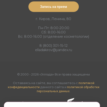
Запись на прием
г. Киров, Ленина, 80
Пн-Пт: 8:00-20:00
Сб: 8:00-16:00
Вс: 8:00-16:00 (отделение косметологии)
8 (800) 301-15-12
elladakirov@yandex.ru
© 2000 - 2026 «Эллада» Все права защищены
Оставаясь на сайте, вы соглашаетесь с
политикой
данного сайта и
конфиденциальности
политикой обработки
.
персональных данных
Создание и продвижение -