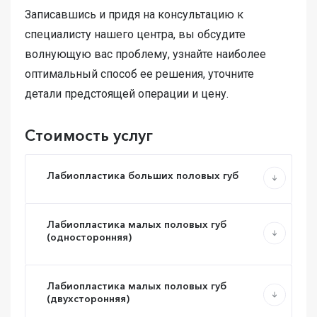
Записавшись и придя на консультацию к
специалисту нашего центра, вы обсудите
волнующую вас проблему, узнайте наиболее
Записаться
Записаться
Записаться
оптимальный способ ее решения, уточните
на консультацию
Записаться
на консультацию
на консультацию
детали предстоящей операции и цену.
на консультацию
Вы можете по телефону
Вы можете по телефону
Вы можете по телефону
Вы можете по телефону
+7 (8332) 20-57-42
8 (800) 301-15-12
8 (800) 301-15-12
Стоимость услуг
8 (800) 301-15-12
+7 (8332) 38-60-90
Запись на приём
Доб. 1 - хирургия
Доб. 1 - хирургия
+7 (8332) 38-90-21
Доб. 1 - хирургия
Лабиопластика больших половых губ
Доб. 2 - косметология
Отделение хирургии
Доб. 2 - косметология
Доб. 2 - косметология
47-50-30
Вершинина
Анастасия
Лабиопластика малых половых губ
Сергеевна
(односторонняя)
Гинеколог
Лабиопластика малых половых губ
(двухсторонняя)